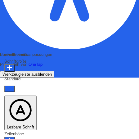
Barrierefreiheitsanpassungen
Inhaltsmodule
Schriftgröße
Präsentiert von
OneTap
Werkzeugleiste ausblenden
Standard
Lesbare Schrift
Zeilenhöhe