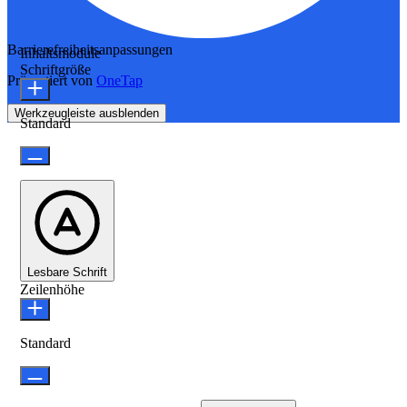
Barrierefreiheitsanpassungen
Inhaltsmodule
Schriftgröße
Präsentiert von
OneTap
Werkzeugleiste ausblenden
Standard
Lesbare Schrift
Zeilenhöhe
Standard