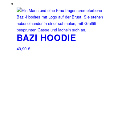
BAZI HOODIE
49,90
€
Dieses
Produkt
weist
mehrere
Varianten
auf.
Die
Optionen
können
auf
der
Produktseite