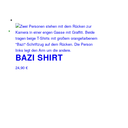
BAZI SHIRT
24,90
€
Dieses
Produkt
weist
mehrere
Varianten
auf.
Die
Optionen
können