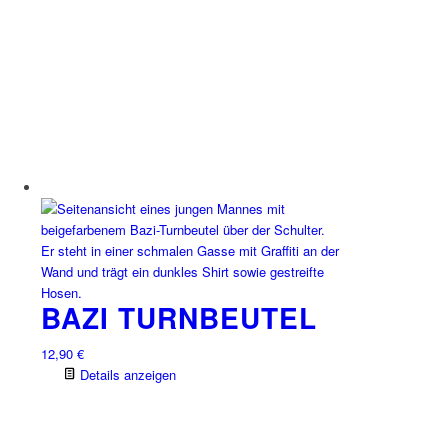
Varianten
auf.
Die
Optionen
können
auf
der
Produktseite
gewählt
werden
BAZI TURNBEUTEL
12,90
€
Details anzeigen