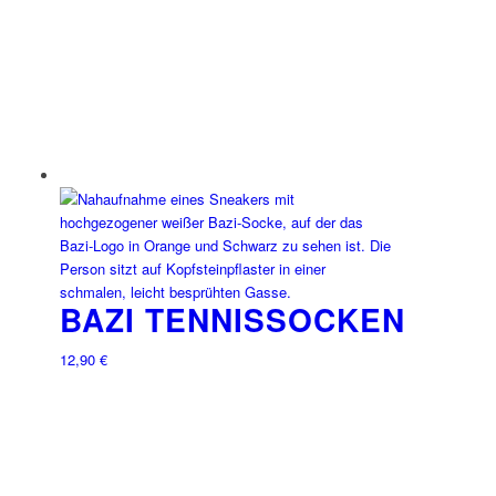
BAZI TENNISSOCKEN
12,90
€
Dieses
Produkt
weist
mehrere