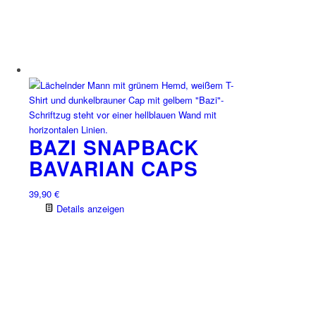
auf
der
Produktseite
gewählt
werden
BAZI SNAPBACK
BAVARIAN CAPS
39,90
€
Details anzeigen