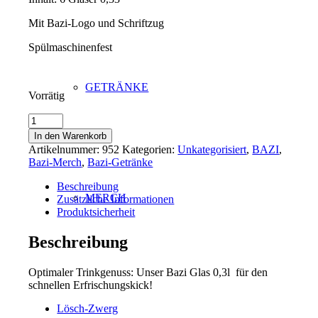
Mit Bazi-Logo und Schriftzug
Spülmaschinenfest
GETRÄNKE
Vorrätig
Bazi
Glas
In den Warenkorb
0,33l
Artikelnummer:
952
Kategorien:
Unkategorisiert
,
BAZI
,
-
Bazi-Merch
,
Bazi-Getränke
6
Stück
Beschreibung
Menge
MERCH
Zusätzliche Informationen
Produktsicherheit
Beschreibung
Optimaler Trinkgenuss: Unser Bazi Glas 0,3l für den
schnellen Erfrischungskick!
Lösch-Zwerg