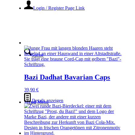
Login / Register Page Link
Suche
Bazi Dadhat Bavarian Caps
39,90
€
Details anzeigen
Menü
Menü